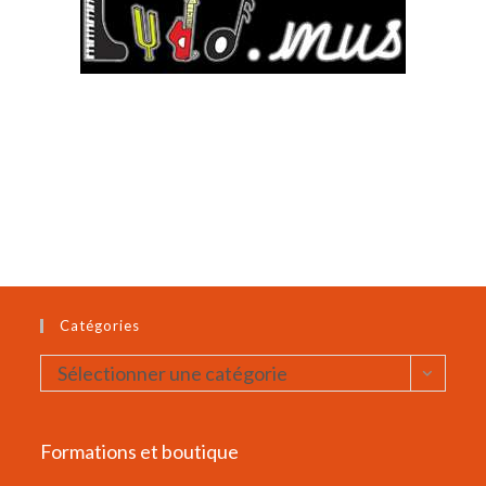
Catégories
Catégories
Sélectionner une catégorie
Formations et boutique