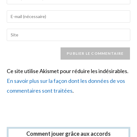
your
name
Enter
or
your
username
email
Saisir
to
address
l’URL
comment
to
de
comment
votre
site
Ce site utilise Akismet pour réduire les indésirables.
(facultatif)
En savoir plus sur la façon dont les données de vos
commentaires sont traitées
.
Comment jouer grâce aux accords