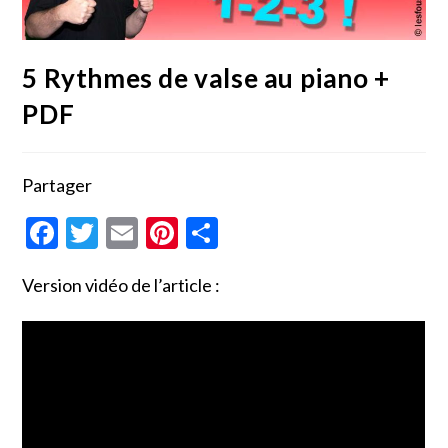
5 Rythmes de valse au piano +
PDF
Partager
F
T
E
Pi
P
ac
w
m
nt
ar
Version vidéo de l’article :
e
itt
ai
er
ta
b
er
l
es
g
o
t
er
o
k