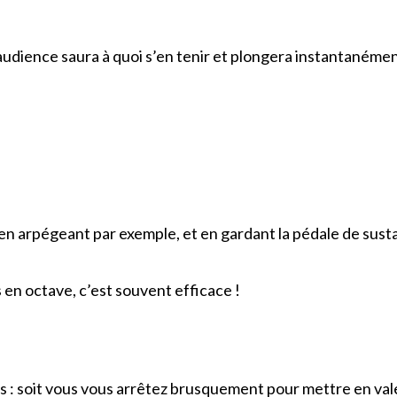
e audience saura à quoi s’en tenir et plongera instantanéme
en arpégeant par exemple, et en gardant la pédale de sust
en octave, c’est souvent efficace !
ns : soit vous vous arrêtez brusquement pour mettre en val