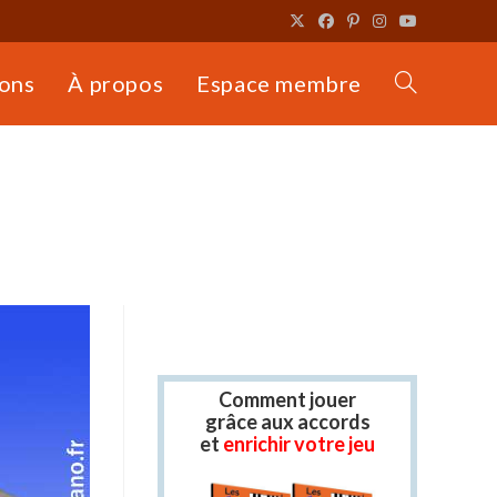
ons
À propos
Espace membre
Toggle
website
search
Comment jouer
grâce aux accords
et
enrichir votre jeu