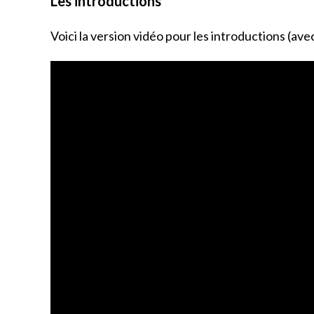
Les introductions
o
k
Voici la version vidéo pour les introductions (av