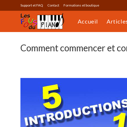
Skip
Support et FAQ
Contact
Formations et boutique
to
content
Accueil
Article
Comment commencer et con