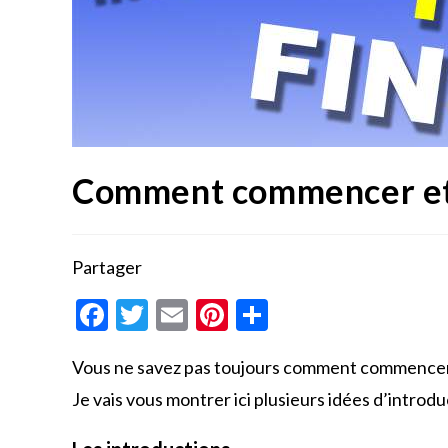
Comment commencer et 
Partager
F
T
E
Pi
P
ac
w
m
nt
ar
Vous ne savez pas toujours comment commencer e
e
itt
ai
er
ta
Je vais vous montrer ici plusieurs idées d’introduc
b
er
l
es
g
o
t
er