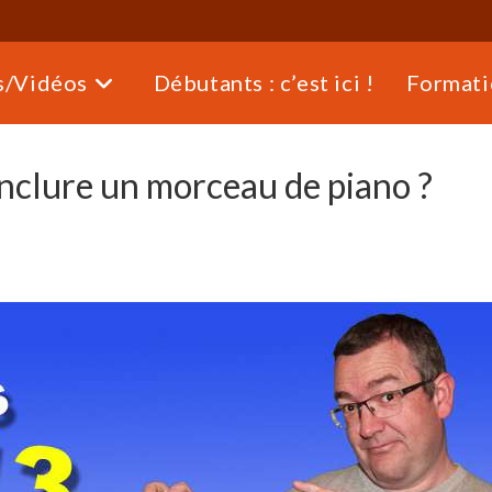
s/Vidéos
Débutants : c’est ici !
Formati
clure un morceau de piano ?