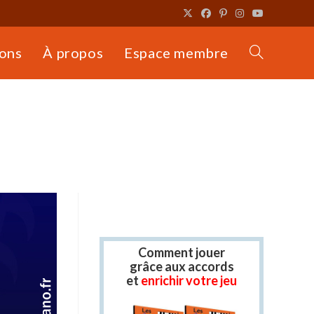
ons
À propos
Espace membre
Toggle
website
search
Comment jouer
grâce aux accords
et
enrichir votre jeu