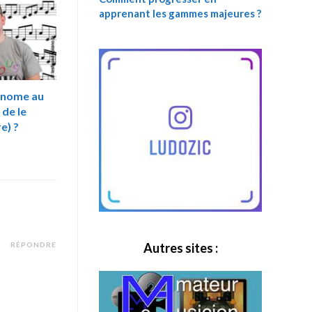
apprenant les gammes majeures ?
onome au
 de le
e) ?
Autres sites :
RÉPONDRE