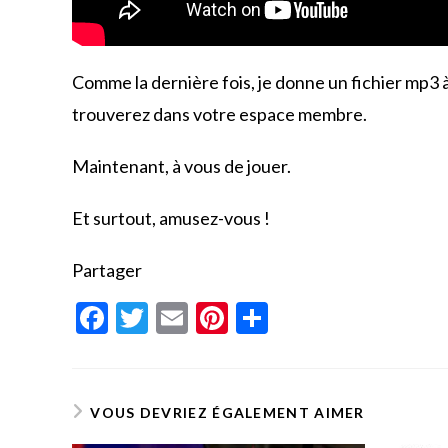
Comme la dernière fois, je donne un fichier mp3
trouverez dans votre espace membre.
Maintenant, à vous de jouer.
Et surtout, amusez-vous !
Partager
F
T
E
Pi
P
ac
w
m
nt
ar
e
itt
ai
er
ta
b
er
l
es
g
VOUS DEVRIEZ ÉGALEMENT AIMER
o
t
er