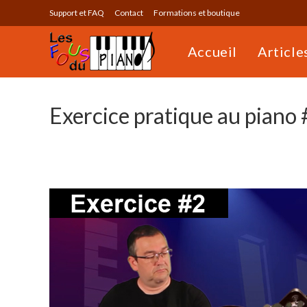
Skip
Support et FAQ
Contact
Formations et boutique
to
content
Accueil
Article
Exercice pratique au piano 