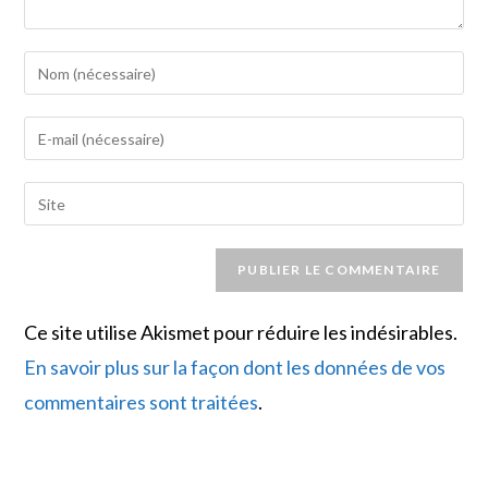
Enter
your
name
Enter
or
your
username
email
Saisir
to
address
l’URL
comment
to
de
comment
votre
site
Ce site utilise Akismet pour réduire les indésirables.
(facultatif)
En savoir plus sur la façon dont les données de vos
commentaires sont traitées
.