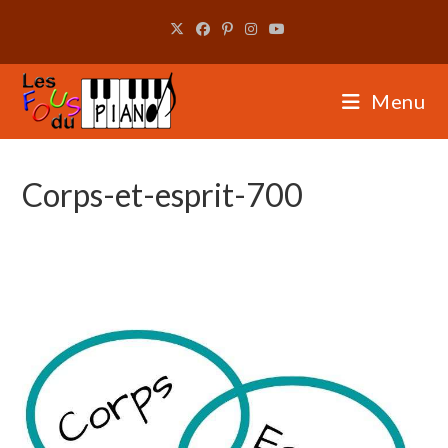
Skip
to
content
Menu
Corps-et-esprit-700