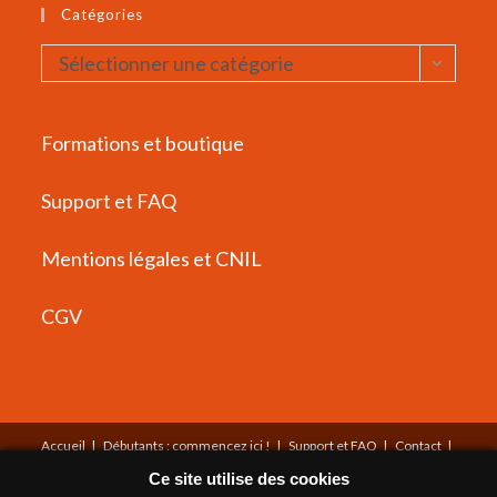
Catégories
Catégories
Sélectionner une catégorie
Formations et boutique
Support et FAQ
Mentions légales et CNIL
CGV
Accueil
Débutants : commencez ici !
Support et FAQ
Contact
Mentions légales
CGV
Plan du site
À propos
Ce site utilise des cookies