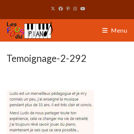
Skip
to
content
Menu
Temoignage-2-292