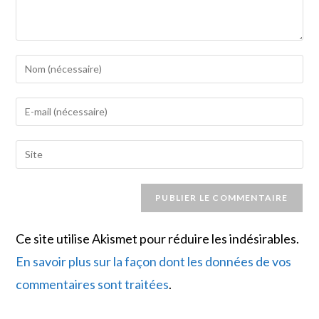
Enter
your
name
Enter
or
your
username
email
Saisir
to
address
l’URL
comment
to
de
comment
votre
site
Ce site utilise Akismet pour réduire les indésirables.
(facultatif)
En savoir plus sur la façon dont les données de vos
commentaires sont traitées
.