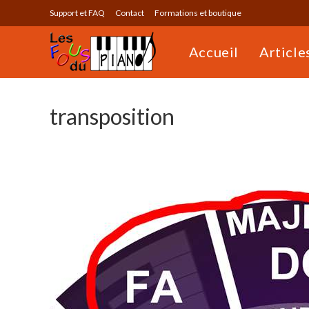
Skip
Support et FAQ
Contact
Formations et boutique
to
content
Accueil
Article
transposition