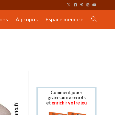
ons
À propos
Espace membre
Toggle
website
search
Comment jouer
grâce aux accords
et
enrichir votre jeu