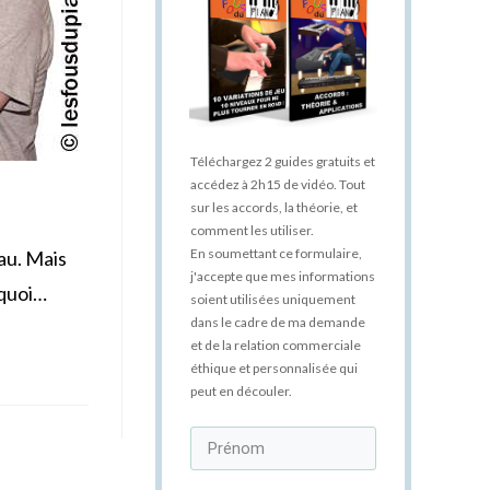
Téléchargez 2 guides gratuits et
accédez à 2h15 de vidéo. Tout
sur les accords, la théorie, et
comment les utiliser.
En soumettant ce formulaire,
au. Mais
j'accepte que mes informations
rquoi…
soient utilisées uniquement
dans le cadre de ma demande
et de la relation commerciale
éthique et personnalisée qui
peut en découler.