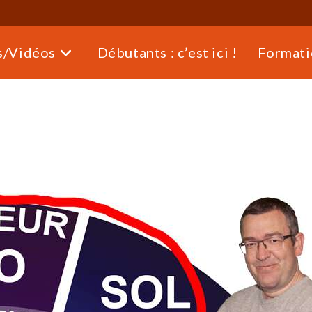
s/Vidéos
Débutants : c’est ici !
Formati