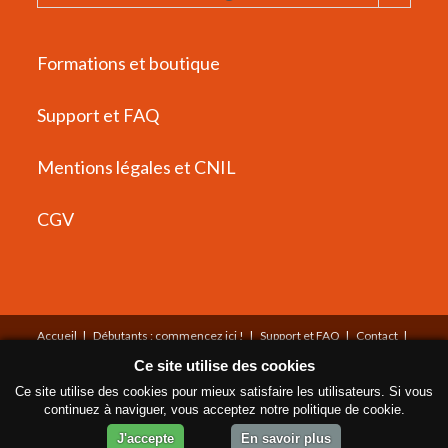
Formations et boutique
Support et FAQ
Mentions légales et CNIL
CGV
Accueil
Débutants : commencez ici !
Support et FAQ
Contact
Mentions légales
CGV
Plan du site
À propos
Ce site utilise des cookies
© Copyright Tous droits réservés
Ce site utilise des cookies pour mieux satisfaire les utilisateurs. Si vous
continuez à naviguer, vous acceptez notre politique de cookie.
Propulsé par WishList Member -
Logiciel d'adhésion
J'accepte
En savoir plus