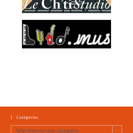
Catégories
Catégories
Sélectionner une catégorie