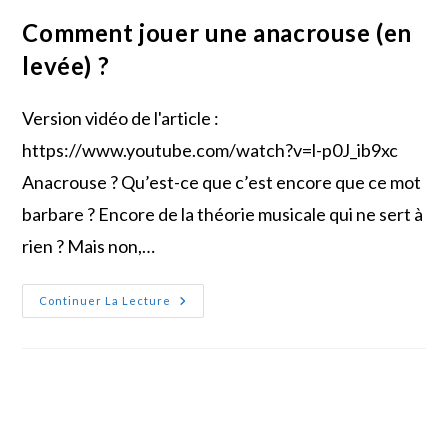
Comment jouer une anacrouse (en
levée) ?
Version vidéo de l'article :
https://www.youtube.com/watch?v=l-p0J_ib9xc
Anacrouse ? Qu’est-ce que c’est encore que ce mot
barbare ? Encore de la théorie musicale qui ne sert à
rien ? Mais non,…
Comment
Continuer La Lecture
Jouer
Une
Anacrouse
(en
Levée)
?