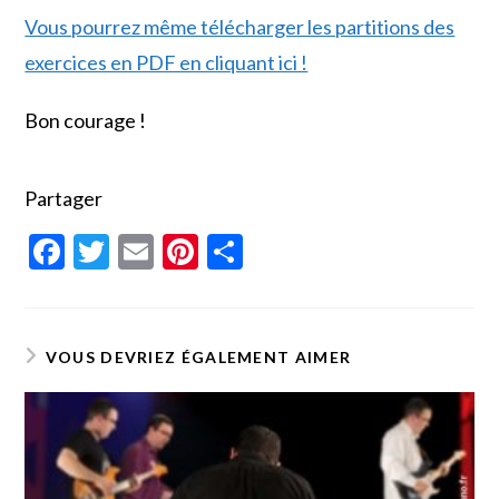
Vous pourrez même télécharger les partitions des
exercices en PDF en cliquant ici !
Bon courage !
Partager
F
T
E
Pi
P
ac
w
m
nt
ar
e
itt
ai
er
ta
b
er
l
es
g
VOUS DEVRIEZ ÉGALEMENT AIMER
o
t
er
o
k