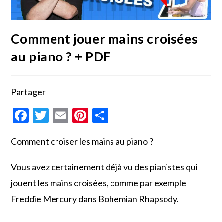
Comment jouer mains croisées
au piano ? + PDF
Partager
F
T
E
Pi
P
ac
w
m
nt
ar
Comment croiser les mains au piano ?
e
itt
ai
er
ta
b
er
l
es
g
Vous avez certainement déjà vu des pianistes qui
o
t
er
jouent les mains croisées, comme par exemple
o
Freddie Mercury dans Bohemian Rhapsody.
k