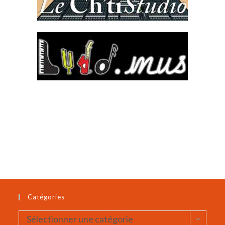
Catégories
Catégories
Sélectionner une catégorie