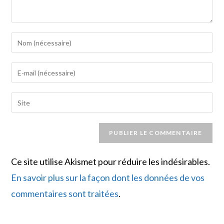
Enter
your
name
Enter
or
your
username
email
Saisir
to
address
l’URL
comment
to
de
comment
votre
site
Ce site utilise Akismet pour réduire les indésirables.
(facultatif)
En savoir plus sur la façon dont les données de vos
commentaires sont traitées
.