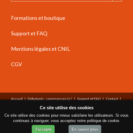
Formations et boutique
Support et FAQ
Mentions légales et CNIL
CGV
Accueil
Débutants : commencez ici !
Support et FAQ
Contact
Mentions légales
CGV
Plan du site
À propos
Ce site utilise des cookies
© Copyright Tous droits réservés
Ce site utilise des cookies pour mieux satisfaire les utilisateurs. Si vous
continuez à naviguer, vous acceptez notre politique de cookie.
Propulsé par WishList Member -
Logiciel d'adhésion
J'accepte
En savoir plus