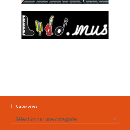
Catégories
Catégories
Sélectionner une catégorie