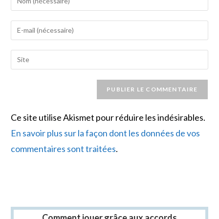
your
name
Enter
or
your
username
email
Saisir
to
address
l’URL
comment
to
de
comment
votre
site
Ce site utilise Akismet pour réduire les indésirables.
(facultatif)
En savoir plus sur la façon dont les données de vos
commentaires sont traitées
.
Comment jouer grâce aux accords