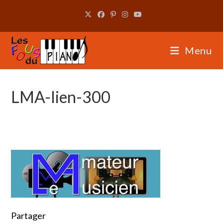
Skip
to
content
Menu
LMA-lien-300
Partager