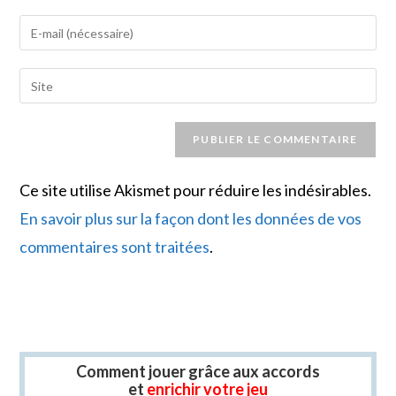
name
Enter
or
your
username
email
Saisir
to
address
l’URL
comment
to
de
comment
votre
site
Ce site utilise Akismet pour réduire les indésirables.
(facultatif)
En savoir plus sur la façon dont les données de vos
commentaires sont traitées
.
Comment jouer grâce aux accords
et
enrichir votre jeu