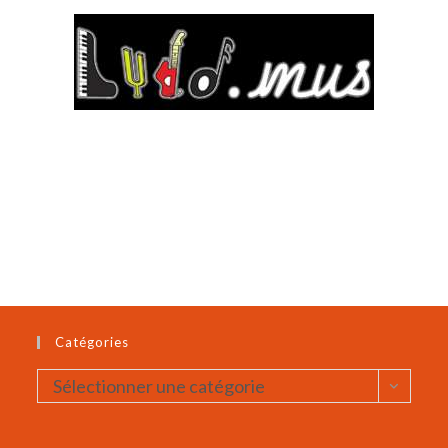
Catégories
Catégories
Sélectionner une catégorie