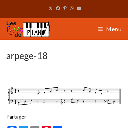
Skip
to
content
Menu
arpege-18
Partager