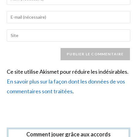
your
name
Enter
or
your
username
email
Saisir
to
address
l’URL
comment
to
de
comment
votre
site
Ce site utilise Akismet pour réduire les indésirables.
(facultatif)
En savoir plus sur la façon dont les données de vos
commentaires sont traitées
.
Comment jouer grâce aux accords