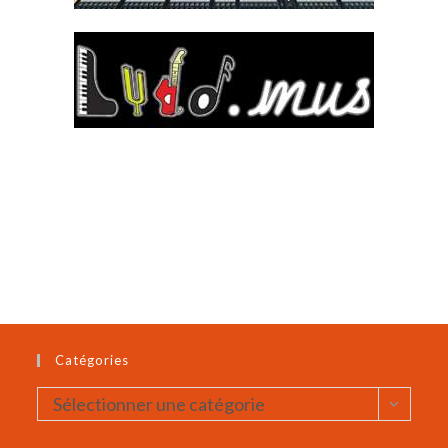
Catégories
Catégories
Sélectionner une catégorie