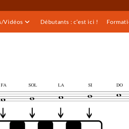
s/Vidéos
Débutants : c’est ici !
Formati