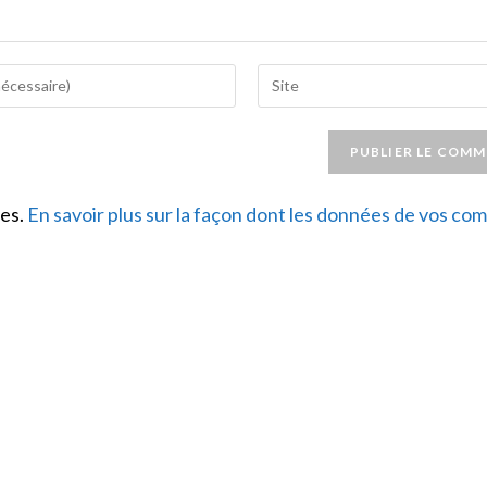
Saisir
l’URL
de
votre
site
les.
En savoir plus sur la façon dont les données de vos c
(facultatif)