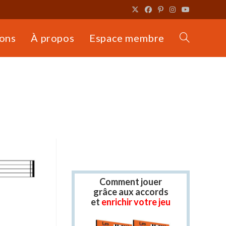
ons
À propos
Espace membre
Toggle
website
search
Comment jouer
grâce aux accords
et
enrichir votre jeu