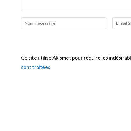
Enter
Enter
your
your
name
email
or
address
username
to
Ce site utilise Akismet pour réduire les indésirab
to
comment
comment
sont traitées
.