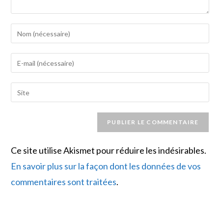
Enter
your
name
Enter
or
your
username
email
Saisir
to
address
l’URL
comment
to
de
comment
votre
site
Ce site utilise Akismet pour réduire les indésirables.
(facultatif)
En savoir plus sur la façon dont les données de vos
commentaires sont traitées
.