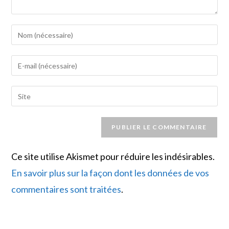
Enter
your
name
Enter
or
your
username
email
Saisir
to
address
l’URL
comment
to
de
comment
votre
site
Ce site utilise Akismet pour réduire les indésirables.
(facultatif)
En savoir plus sur la façon dont les données de vos
commentaires sont traitées
.