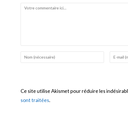
o
t
er
Comment
o
k
Enter
Enter
your
your
name
email
or
address
username
to
Ce site utilise Akismet pour réduire les indésirab
to
comment
comment
sont traitées
.