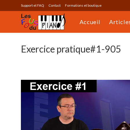
Skip
Support et FAQ
Contact
Formations et boutique
to
content
Accueil
Article
Exercice pratique#1-905