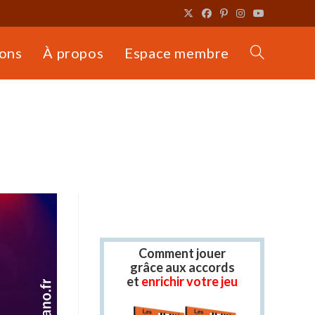
ons
À propos
Espace membre
Toggle
website
search
Comment jouer
grâce aux accords
et
enrichir votre jeu