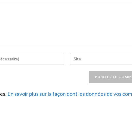
Saisir
l’URL
de
votre
site
les.
En savoir plus sur la façon dont les données de vos c
(facultatif)