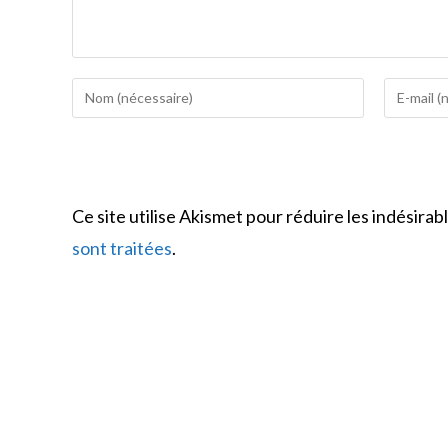
Enter
Enter
your
your
name
email
or
address
username
to
Ce site utilise Akismet pour réduire les indésirab
to
comment
comment
sont traitées
.