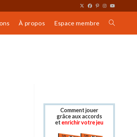
ons
À propos
Espace membre
Toggle
website
search
Comment jouer
grâce aux accords
et
enrichir votre jeu