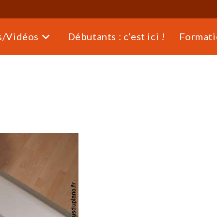
s/Vidéos
Débutants : c’est ici !
Formati