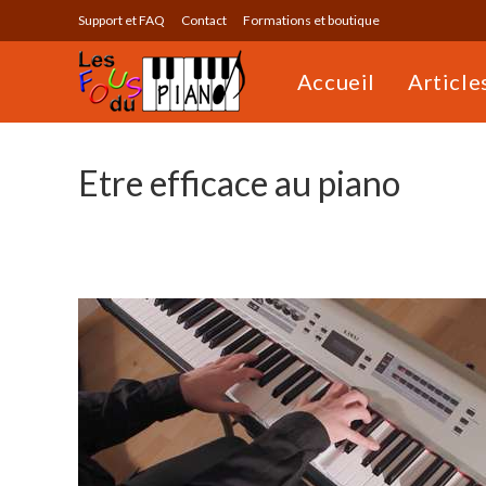
Skip
Support et FAQ
Contact
Formations et boutique
to
content
Accueil
Article
Etre efficace au piano