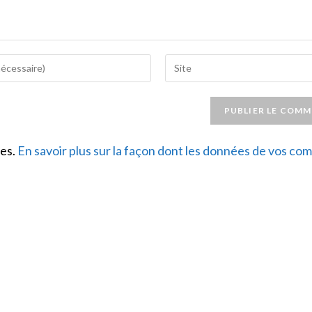
Saisir
l’URL
de
votre
site
les.
En savoir plus sur la façon dont les données de vos c
(facultatif)