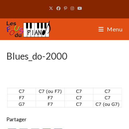
Skip
to
content
Menu
Blues_do-2000
Partager