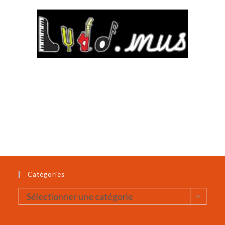
Catégories
Catégories
Sélectionner une catégorie