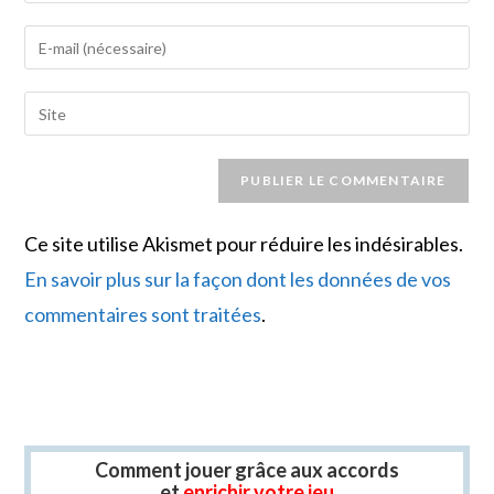
name
Enter
or
your
username
email
Saisir
to
address
l’URL
comment
to
de
comment
votre
site
Ce site utilise Akismet pour réduire les indésirables.
(facultatif)
En savoir plus sur la façon dont les données de vos
commentaires sont traitées
.
Comment jouer grâce aux accords
et
enrichir votre jeu