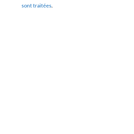
comment
sont traitées
.