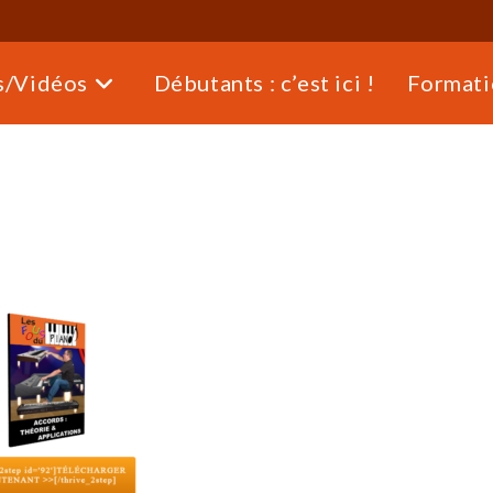
s/Vidéos
Débutants : c’est ici !
Formati