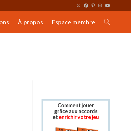
ons
À propos
Espace membre
Toggle
website
search
Comment jouer
grâce aux accords
et
enrichir votre jeu