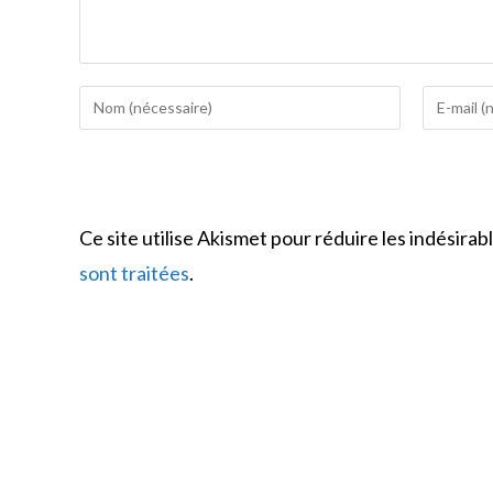
Enter
Enter
your
your
name
email
or
address
username
to
Ce site utilise Akismet pour réduire les indésirab
to
comment
comment
sont traitées
.