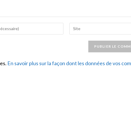
Saisir
l’URL
de
votre
site
les.
En savoir plus sur la façon dont les données de vos c
(facultatif)