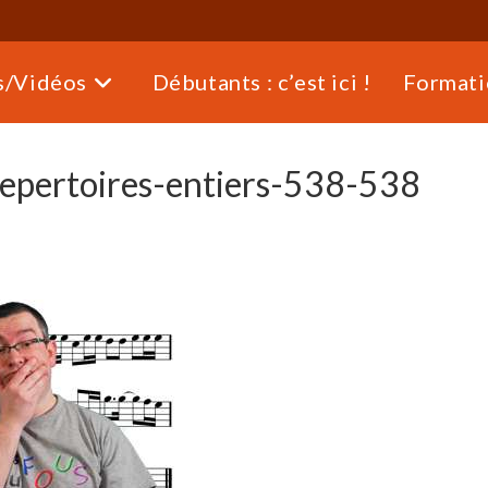
s/Vidéos
Débutants : c’est ici !
Formati
pertoires-entiers-538-538