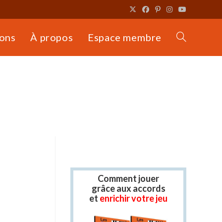
ons
À propos
Espace membre
Toggle
website
search
Comment jouer
grâce aux accords
et
enrichir votre jeu