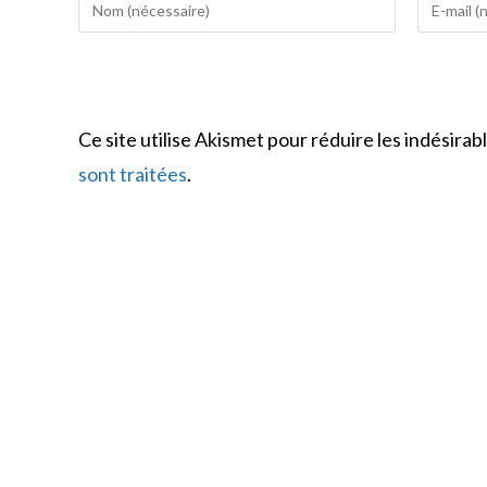
Enter
Enter
your
your
name
email
or
address
username
to
Ce site utilise Akismet pour réduire les indésirab
to
comment
comment
sont traitées
.