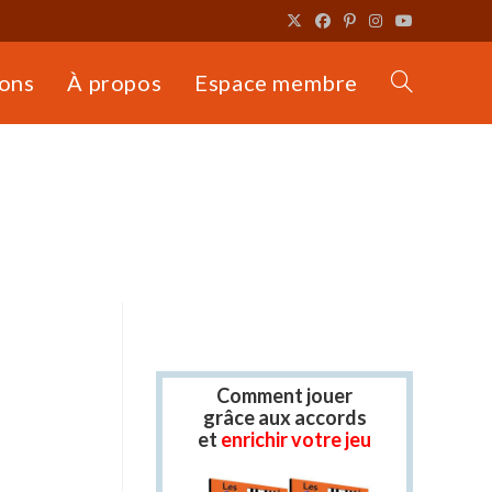
ons
À propos
Espace membre
Toggle
website
search
Comment jouer
grâce aux accords
et
enrichir votre jeu