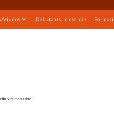
s/Vidéos
Débutants : c’est ici !
Formati