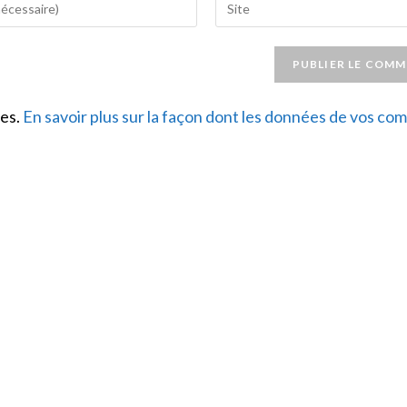
Saisir
l’URL
de
votre
site
les.
En savoir plus sur la façon dont les données de vos c
(facultatif)