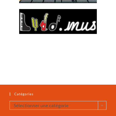
Catégories
Catégories
Sélectionner une catégorie