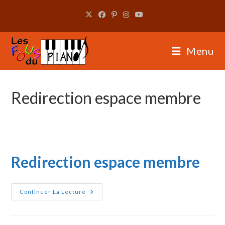
Skip
to
content
Menu
Redirection espace membre
Redirection espace membre
Redirection
Continuer La Lecture
Espace
Membre