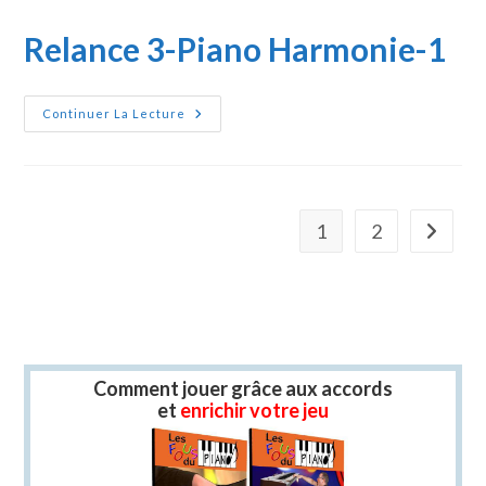
Relance 3-Piano Harmonie-1
Relance
Continuer La Lecture
3-
Piano
Harmonie-
1
1
2
Aller à l
Comment jouer grâce aux accords
et
enrichir votre jeu