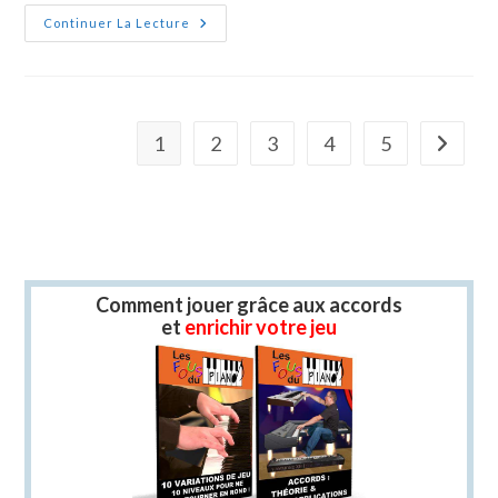
YT-
Continuer La Lecture
Arpege
1
2
3
4
5
Aller à l
Comment jouer grâce aux accords
et
enrichir votre jeu