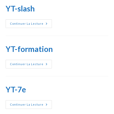
YT-slash
YT-
Continuer La Lecture
Slash
YT-formation
YT-
Continuer La Lecture
Formation
YT-7e
YT-
Continuer La Lecture
7e