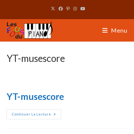
Skip
to
content
Menu
YT-musescore
YT-musescore
YT-
Continuer La Lecture
Musescore