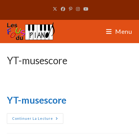
Skip
to
content
Menu
YT-musescore
YT-musescore
YT-
Continuer La Lecture
Musescore