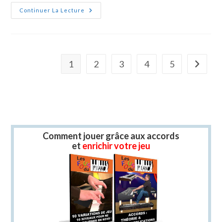
YT-
Continuer La Lecture
Arpege
1
2
3
4
5
Aller à l
Comment jouer grâce aux accords
et
enrichir votre jeu