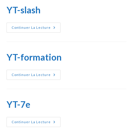
YT-slash
YT-
Continuer La Lecture
Slash
YT-formation
YT-
Continuer La Lecture
Formation
YT-7e
YT-
Continuer La Lecture
7e