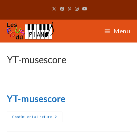
Skip
to
content
Menu
YT-musescore
YT-musescore
YT-
Continuer La Lecture
Musescore