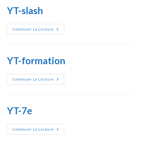
YT-slash
YT-
Continuer La Lecture
Slash
YT-formation
YT-
Continuer La Lecture
Formation
YT-7e
YT-
Continuer La Lecture
7e