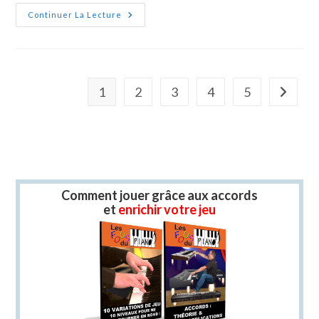
YT-
Continuer La Lecture
Arpege
1
2
3
4
5
Aller à l
Comment jouer grâce aux accords
et
enrichir votre jeu