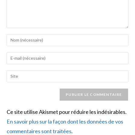
k
Enter
your
name
Enter
or
your
username
email
Saisir
to
address
l’URL
comment
to
de
comment
votre
site
Ce site utilise Akismet pour réduire les indésirables.
(facultatif)
En savoir plus sur la façon dont les données de vos
commentaires sont traitées
.