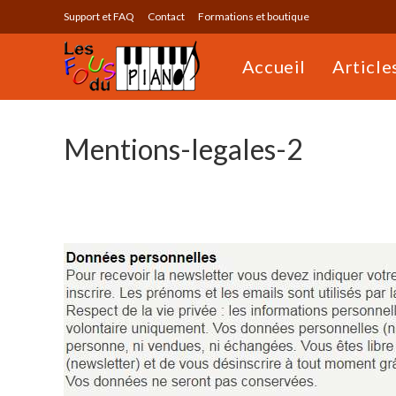
Skip
Support et FAQ
Contact
Formations et boutique
to
content
Accueil
Article
Mentions-legales-2