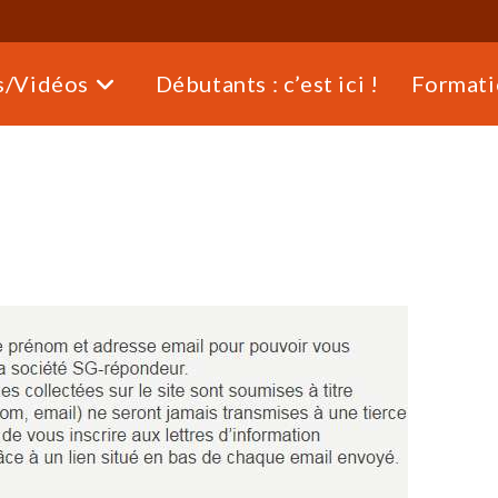
s/Vidéos
Débutants : c’est ici !
Formati