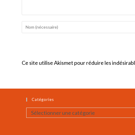
Enter
your
name
or
username
Ce site utilise Akismet pour réduire les indésirab
to
comment
Catégories
Catégories
Sélectionner une catégorie